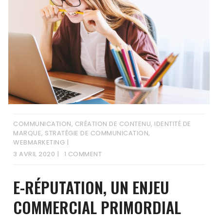
COMMUNICATION
,
CRÉATION DE CONTENU
,
IDENTITÉ DE
MARQUE
,
STRATÉGIE DE COMMUNICATION
,
WEBMARKETING
3 AVRIL 2020
1 COMMENT
E-RÉPUTATION, UN ENJEU
COMMERCIAL PRIMORDIAL