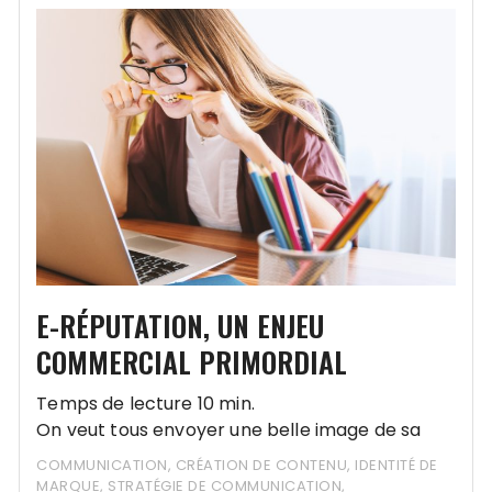
E-RÉPUTATION, UN ENJEU
COMMERCIAL PRIMORDIAL
Temps de lecture 10 min.
On veut tous envoyer une belle image de sa
société, en 2020 la réputation est avant tout
COMMUNICATION
,
CRÉATION DE CONTENU
,
IDENTITÉ DE
numérique.
MARQUE
,
STRATÉGIE DE COMMUNICATION
,