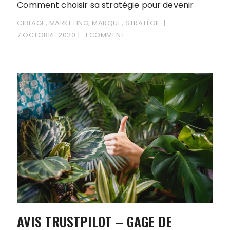
Comment choisir sa stratégie pour devenir
leader ou suiveur sur le marché?
CIBLAGE
,
MARKETING
,
MARQUE
,
STRATÉGIE
7 OCTOBRE 2020
1 COMMENT
AVIS TRUSTPILOT – GAGE DE