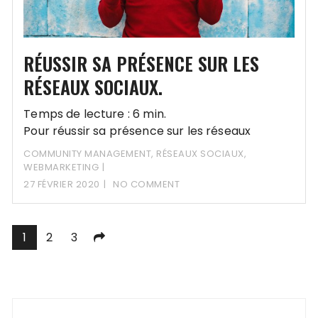
RÉUSSIR SA PRÉSENCE SUR LES
RÉSEAUX SOCIAUX.
Temps de lecture : 6 min.
Pour réussir sa présence sur les réseaux
sociaux, quelques règles de base sont
COMMUNITY MANAGEMENT
,
RÉSEAUX SOCIAUX
,
indispensables.
WEBMARKETING
27 FÉVRIER 2020
NO COMMENT
Navigation
1
2
3
des
articles