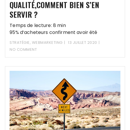
QUALITÉ,COMMENT BIEN S’EN
SERVIR ?
Temps de lecture: 8 min
95% d’acheteurs confirment avoir été
influencés par les avis internet. Utiliser
STRATÉGIE
,
WEBMARKETING
13 JUILLET 2020
Trustpilot et Trusted Shops de manière
NO COMMENT
efficace est donc primordial.