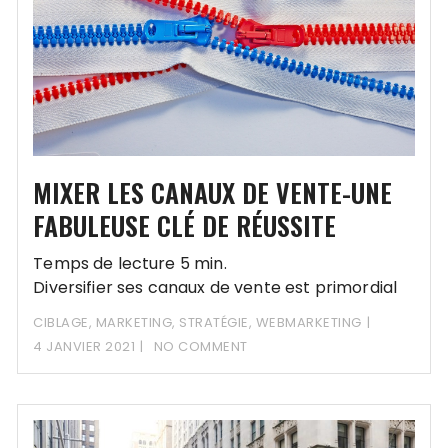
MIXER LES CANAUX DE VENTE-UNE
FABULEUSE CLÉ DE RÉUSSITE
Temps de lecture 5 min.
Diversifier ses canaux de vente est primordial
pour sauver son business…
CIBLAGE
,
MARKETING
,
STRATÉGIE
,
WEBMARKETING
4 JANVIER 2021
NO COMMENT