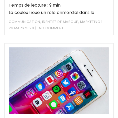
Temps de lecture : 9 min.
La couleur joue un rôle primordial dans la
communication. Apprenez comment l’utiliser
COMMUNICATION
,
IDENTITÉ DE MARQUE
,
MARKETING
de manière efficace.
23 MARS 2020
NO COMMENT