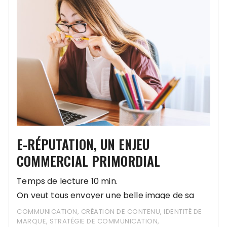
E-RÉPUTATION, UN ENJEU
COMMERCIAL PRIMORDIAL
Temps de lecture 10 min.
On veut tous envoyer une belle image de sa
société, en 2020 la réputation est avant tout
COMMUNICATION
,
CRÉATION DE CONTENU
,
IDENTITÉ DE
MARQUE
,
STRATÉGIE DE COMMUNICATION
,
numérique.