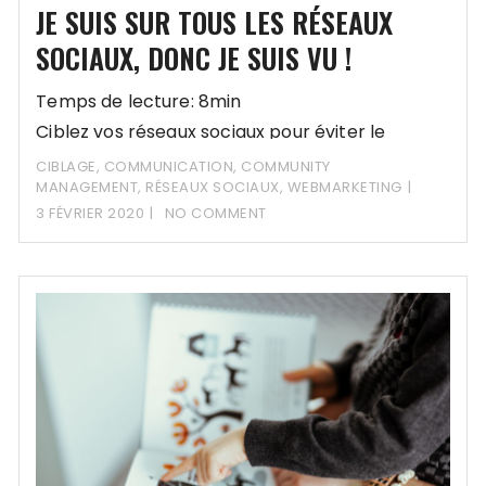
JE SUIS SUR TOUS LES RÉSEAUX
SOCIAUX, DONC JE SUIS VU !
Temps de lecture: 8min
Ciblez vos réseaux sociaux pour éviter le
manque de pertinence…
CIBLAGE
,
COMMUNICATION
,
COMMUNITY
MANAGEMENT
,
RÉSEAUX SOCIAUX
,
WEBMARKETING
3 FÉVRIER 2020
NO COMMENT