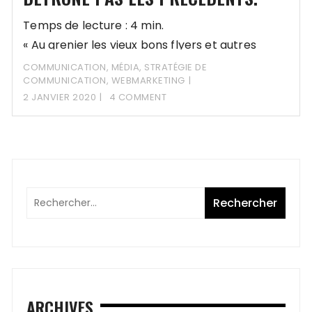
Temps de lecture : 4 min.
« Au grenier les vieux bons flyers et autres
pubs…
COMMUNICATION
,
MÉDIA
,
STRATÉGIE DE
COMMUNICATION
,
WEBMARKETING
2 JANVIER 2020
4 COMMENT
ARCHIVES