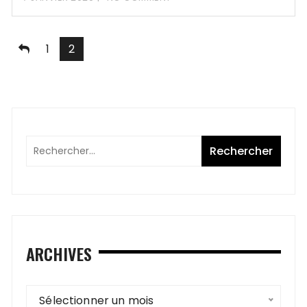
Navigation
1
2
des
articles
ARCHIVES
Archives
Sélectionner un mois