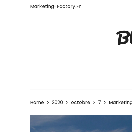
Skip
Marketing-Factory.fr
to
content
Bl
Home
2020
octobre
7
Marketin