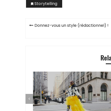
Storytelling
Navigation
Donnez-vous un style (rédactionnel) !
de
l’article
Rel