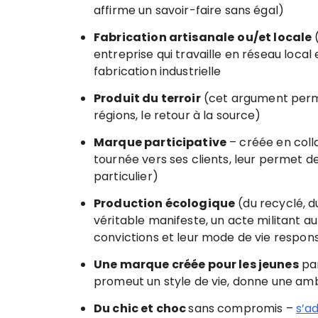
affirme un savoir-faire sans égal)
Fabrication artisanale
ou/et locale
(
entreprise qui travaille en réseau local e
fabrication industrielle
Produit du terroir
(cet argument perm
régions, le retour à la source)
Marque participative
– créée en colla
tournée vers ses clients, leur permet d
particulier)
Production écologique
(du recyclé, 
véritable manifeste, un acte militant au
convictions et leur mode de vie respon
Une marque créée pour les jeunes
par
promeut un style de vie, donne une am
Du chic et choc
sans compromis –
s’a